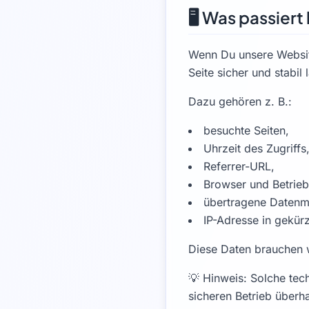
🖥️ Was passie
Wenn Du unsere Website
Seite sicher und stabil l
Dazu gehören z. B.:
besuchte Seiten,
Uhrzeit des Zugriffs
Referrer-URL,
Browser und Betrie
übertragene Daten
IP-Adresse in gekür
Diese Daten brauchen wi
💡 Hinweis: Solche tec
sicheren Betrieb überh