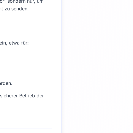
o", sondern nur, um
nt zu senden.
ein, etwa für:
erden.
sicherer Betrieb der