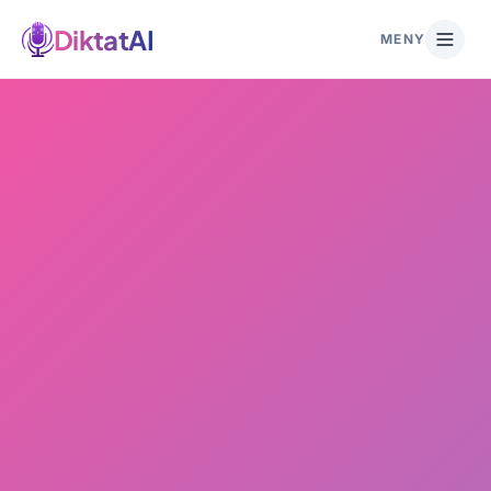
DiktatAI
MENY