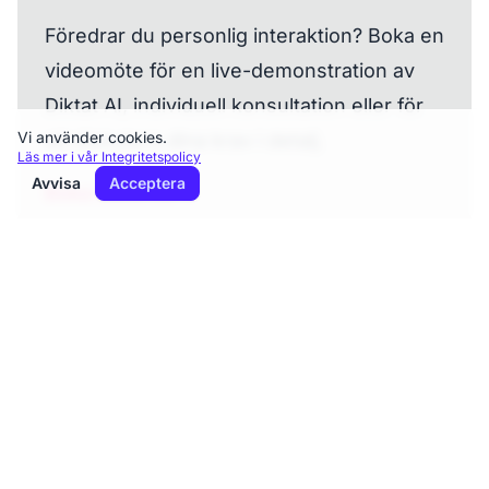
Föredrar du personlig interaktion? Boka en
videomöte för en live-demonstration av
Diktat AI, individuell konsultation eller för
Vi använder cookies.
att diskutera dina krav i detalj.
Läs mer i vår Integritetspolicy
Avvisa
Acceptera
Boka möte nu →
Vad händer efter att du
kontaktat oss?
Vi strävar efter att behandla varje
förfrågan snabbt och noggrant. Du kan