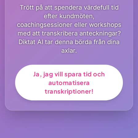
Trött på att spendera värdefull tid
efter kundmöten,
coachingsessioner eller workshops
med att transkribera anteckningar?
Diktat AI tar denna börda från dina
axlar.
Ja, jag vill spara tid och
automatisera
transkriptioner!