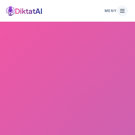
DiktatAI
MENY