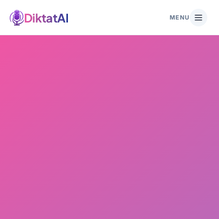
DiktatAI
MENU