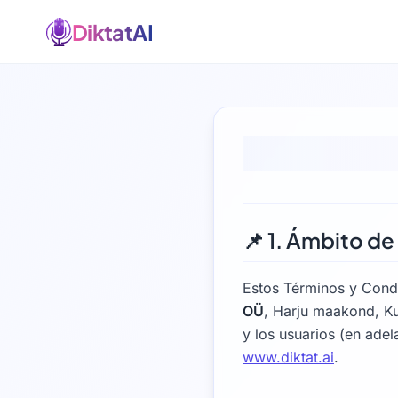
DiktatAI
📌 1. Ámbito de
Estos Términos y Condi
OÜ
, Harju maakond, Ku
y los usuarios (en adela
www.diktat.ai
.