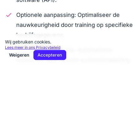
Optionele aanpassing: Optimaliseer de
nauwkeurigheid door training op specifieke
bedrijfsgegevens.
Wij gebruiken cookies.
Lees meer in ons Privacybeleid
Verhoogde efficientie: Automatiseer
Weigeren
Accepteren
workflows door directe systeemkoppeling
via API.
De oplossing voor
veeleisende vereisten
De DiktatAI Business Suite is bijzonder