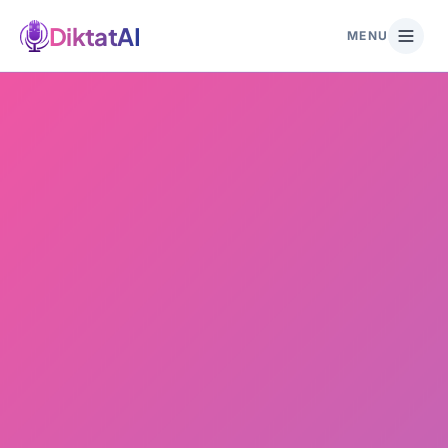
DiktatAI
MENU